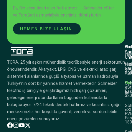
Ev, filo veya ticari alan fark etmez — Schneider eStar
ve ToraŞarj uzmanlığıyla enerjinizi dönüştürün.
HEMEN BİZE ULAŞIN
Kur
Hızl
Şar
Hak
Ünit
TORA, 25 yılı aşkın mühendislik tecrübesiyle enerji sektörünün
Hızl
Sch
Şar
eSt
öncülerindendir. Akaryakıt, LPG, CNG ve elektrikli araç şarj
Ünit
720
sistemleri alanlarında güçlü altyapısı ve uzman kadrosuyla
Hab
Sch
Türkiye’nin dört bir yanında hizmet vermektedir. Schneider
eSt
Electric iş birliğiyle geliştirdiğimiz hızlı şarj çözümleri,
Fas
İlet
32
geleceğin enerji standartlarını bugünden kullanıcılarla
buluşturuyor. 7/24 teknik destek hattımız ve kesintisiz çağrı
Sch
eSt
merkezimizle, her koşulda güvenli, verimli ve sürdürülebilir
EVl
Fas
enerji çözümleri sunuyoruz.
18