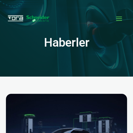
İçeriğe
atla
Haberler